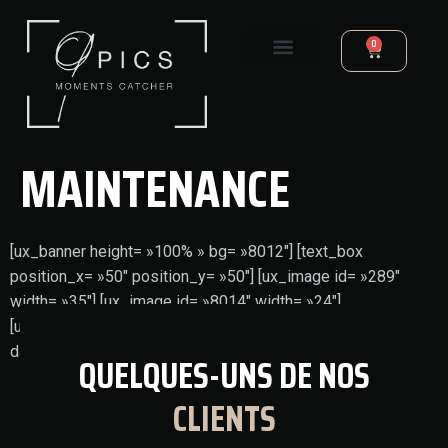
0
MAINTENANCE
[ux_banner height= »100% » bg= »8012″] [text_box
position_x= »50″ position_y= »50″] [ux_image id= »289″
width= »35″] [ux_image id= »8014″ width= »24″]
[ux_countdown bg_color= »rgba(0, 0, 0, 0.2) » year= »2019″
day= »01″] [/text_box] [/ux_banner]
QUELQUES-UNS DE NOS
CLIENTS