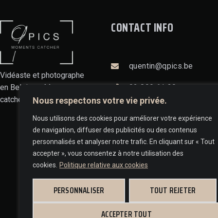
CONTACT INFO
quentin@qpics.be
Vidéaste et photographe
02 899 61 30
en Belgique. Moments
catcher. Life lover.
Nous respectons votre vie privée.
Rue du Bosquet 8A,
Nous utilisons des cookies pour améliorer votre expérience
1400 Nivelles
de navigation, diffuser des publicités ou des contenus
personnalisés et analyser notre trafic. En cliquant sur « Tout
accepter », vous consentez à notre utilisation des
cookies.
Politique relative aux cookies
PERSONNALISER
TOUT REJETER
ACCEPTER TOUT